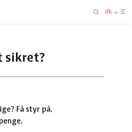
dk
t sikret?
ige? Få styr på,
gpenge,