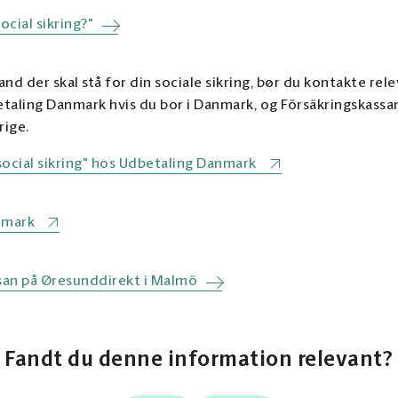
ocial sikring?"
 land der skal stå for din sociale sikring, bør du kontakte r
taling Danmark hvis du bor i Danmark, og Försäkringskass
rige.
social sikring" hos Udbetaling Danmark
nmark
san på Øresunddirekt i Malmö
Fandt du denne information relevant?