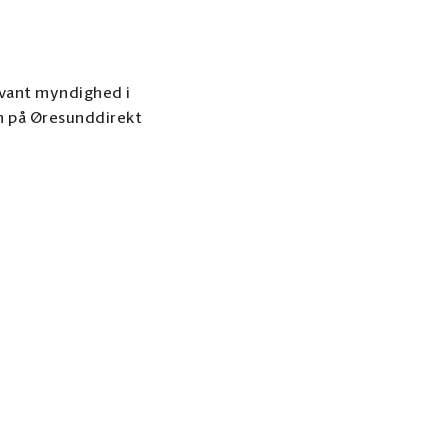
elevant myndighed i
an på Øresunddirekt