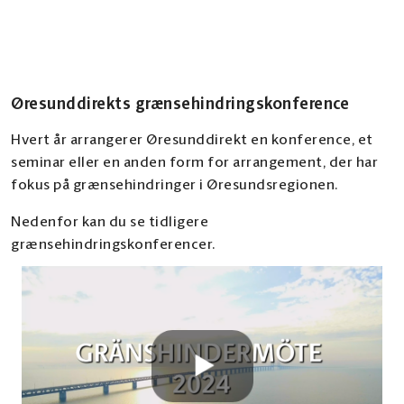
med at identificere og løse grænsehindringer
mellem samtlige nordiske lande. Arbejdet
Greater Copenhagen er et politisk samarbejde
drives af grænsehindringsrådet, som har et
i Østdanmark og Sydsverige som omfatter
medlem fra hvert nordisk land, inklusive
hele Øresundsregionen. Et af Greater
Øresunddirekts grænsehindringskonference
Grønland, Åland og Færøerne. Hvert medlem
Copenhagens indsatsområder er at
prioriterer 3-5 grænsehindringer per år, som vil
identificere og bidrage til at løse
Hvert år arrangerer Øresunddirekt en konference, et
blive fulgt hele vejen til dørs, hvad enten
grænsehindringer mellem Sverige og Danmark.
seminar eller en anden form for arrangement, der har
dette betyder, at problemerne bliver løst eller
Målsætningen er at fjerne grænsehindringer
fokus på grænsehindringer i Øresundsregionen.
det konstateres, at grænsehindringen ikke kan
der begrænser mobilitet og vækst i regionen.
løses.
Øresunddirekt indgår i Greater Copenhagens
Nedenfor kan du se tidligere
indsats for at sikre en tæt integration på
grænsehindringskonferencer.
Grænsehindringsrådet samarbejder med
arbejdsmarkedet i regionen.
aktører i de forskellige nordiske lande,
deriblandt Øresunddirekt. I praksis betyder
dette, at Øresunddirekt indsamler og
videregiver information til
Grænsehindringsrådet om de problemer og
grænsehindringer, som indbyggere og