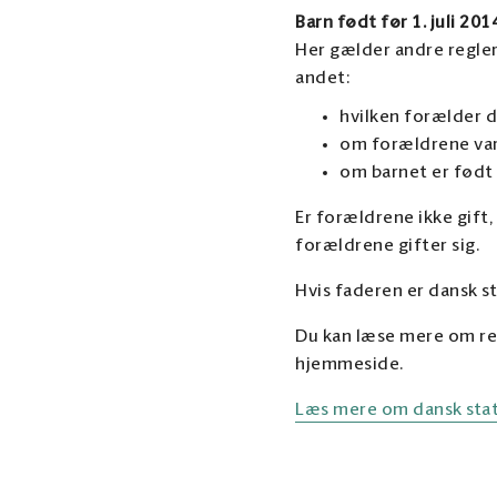
Barn født før 1. juli 201
Her gælder andre regler
andet:
hvilken forælder d
om forældrene var 
om barnet er født 
Er forældrene ikke gift,
forældrene gifter sig.
Hvis faderen er dansk s
Du kan læse mere om re
hjemmeside.
Læs mere om dansk stat