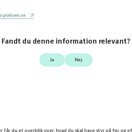
 polisen.se
Fandt du denne information relevant?
Ja
Nej
r får du et overblik over, hvad du skal have styr på før og eft