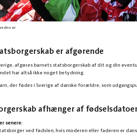
sweden.se
tatsborgerskab er afgørende
Sverige, afgøres barnets statsborgerskab af dit og din event
ndet har altså ikke noget betydning.
barn, der fødes i Sverige af danske forældre, som udgangsp
borgerskab afhænger af fødselsdatoe
ler senere
:
statsborger ved fødslen, hvis moderen eller faderen er dans