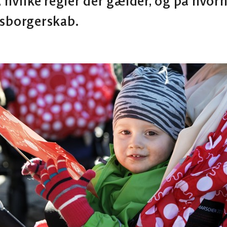
, hvilke regler der gælder, og på hvor
tsborgerskab.