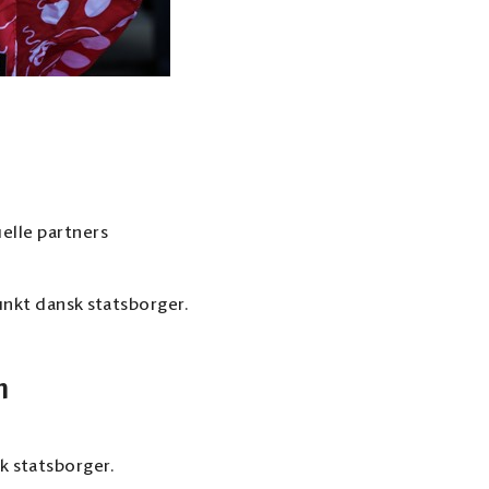
uelle partners
unkt dansk statsborger.
n
k statsborger.