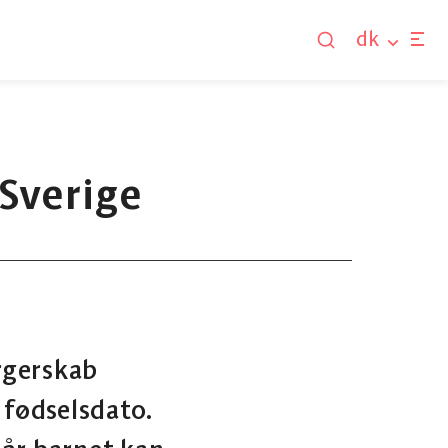
dk
 Sverige
orgerskab
 fødselsdato.