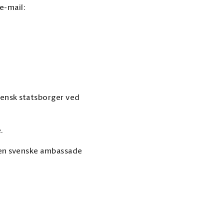
e-mail:
vensk statsborger ved
.
 den svenske ambassade