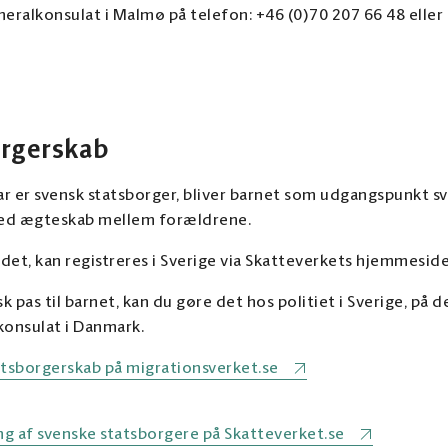
ralkonsulat i Malmø på telefon: +46 (0)70 207 66 48 eller 
orgerskab
far er svensk statsborger, bliver barnet som udgangspunkt s
 ved ægteskab mellem forældrene.
ndet, kan registreres i Sverige via Skatteverkets hjemmeside
 pas til barnet, kan du gøre det hos politiet i Sverige, på
lkonsulat i Danmark.
tsborgerskab på migrationsverket.se
g af svenske statsborgere på Skatteverket.se