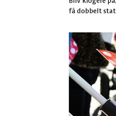
Bliv klogere på
få dobbelt sta