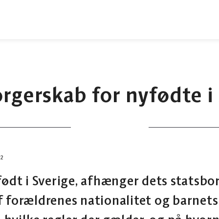
rgerskab for nyfødte i
02
født i Sverige, afhænger dets statsb
f forældrenes nationalitet og barnets