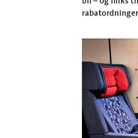
bil – og links t
rabatordninger