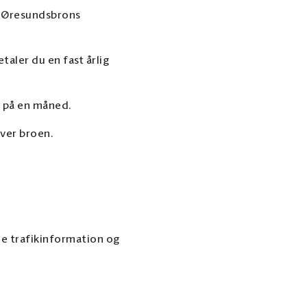
å Øresundsbrons
aler du en fast årlig
r på en måned.
ver broen.
le trafikinformation og