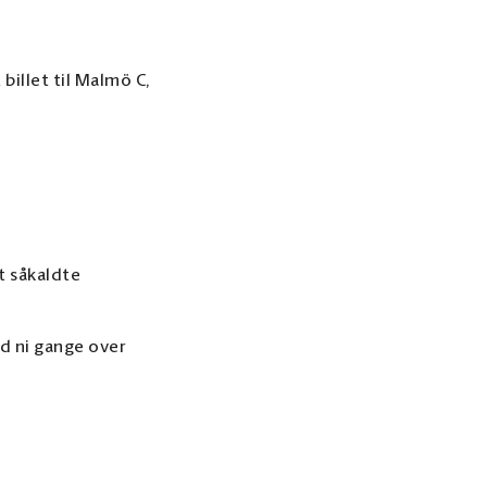
 billet til Malmö C,
t såkaldte
nd ni gange over