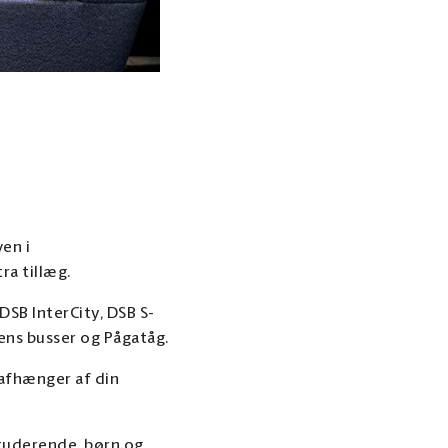
ven i
ra tillæg.
DSB InterCity, DSB S-
kens busser og Pågatåg.
 afhænger af din
 studerende, børn og