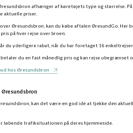
 Øresundsbron afhænger af køretøjets type og størrelse. P
 aktuelle priser.
 over Øresundsbron, kan du købe aftalen ØresundGo. Her bet
 pris på hver rejse over broen.
du yderligere rabat, når du har foretaget 16 enkeltrejse
taler du en fast månedlig pris og kan rejse ubegrænset o
ilbud hos Øresundsbron
a Øresundsbron
 Øresundsbron, kan det være en god idé at tjekke den aktuel
 løbende trafiksituationen på deres hjemmeside.