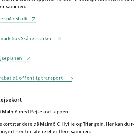
jser sammen.
er på dsb.dk
nmark hos Skånetrafiken
ejseplanen
rabat på offentlig transport
Rejsekort
d i Malmö med Rejsekort-appen.
sekortstandere på Malmö C, Hyllie og Triangeln. Her kan du 
anonymt – enten alene eller flere sammen.