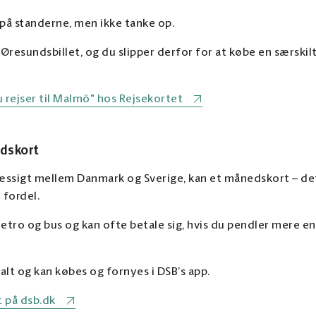
 på standerne, men ikke tanke op.
n Øresundsbillet, og du slipper derfor for at købe en særskilt
rejser til Malmö" hos Rejsekortet
dskort
æssigt mellem Danmark og Sverige, kan et månedskort – de
 fordel.
metro og bus og kan ofte betale sig, hvis du pendler mere e
alt og kan købes og fornyes i DSB’s app.
 på dsb.dk