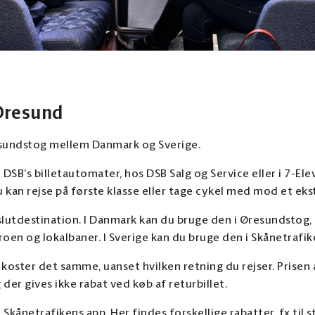
Øresund
sundstog mellem Danmark og Sverige.
 DSB’s billetautomater, hos DSB Salg og Service eller i 7-Ele
an rejse på første klasse eller tage cykel med mod et ekst
 slutdestination. I Danmark kan du bruge den i Øresundstog, 
roen og lokalbaner. I Sverige kan du bruge den i Skånetrafi
 koster det samme, uanset hvilken retning du rejser. Prisen
 der gives ikke rabat ved køb af returbillet.
i Skånetrafikens app. Her findes forskellige rabatter, fx til