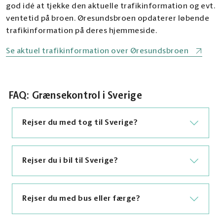
god idé at tjekke den aktuelle trafikinformation og evt.
ventetid på broen. Øresundsbroen opdaterer løbende
trafikinformation på deres hjemmeside.
Se aktuel trafikinformation over Øresundsbroen
FAQ: Grænsekontrol i Sverige
Rejser du med tog til Sverige?
Rejser du i bil til Sverige?
Når du rejser med tog til Sverige, kan du blive
mødt af grænsekontrol på Hyllie station. Her
skal du kunne fremvise gyldig legitimation og
evt. relevante rejsedokumenter til det svenske
Rejser du med bus eller færge?
Kører du i bil over Øresundsbroen, foregår
politi.
grænsekontrollen ved betalingsanlægget på