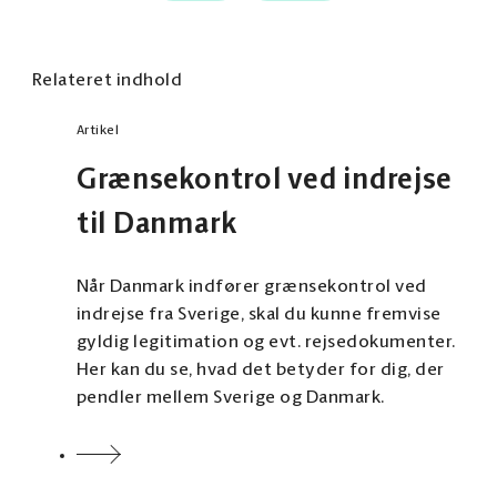
Reglerne gælder også for foreninger og andre
Personer under 18 år, der rejser alene, skal
grupper, der rejser med mindreårige.
kunne fremvise eget pas eller gyldigt ID-kort
Relateret indhold
samt relevante rejsedokumenter.
Hent deltagerliste på migrationsverket.se
Artikel
Se hvad du skal kunne fremvise ved
Grænsekontrol ved indrejse
grænsekontrol på polisen.se
til Danmark
Når Danmark indfører grænsekontrol ved
indrejse fra Sverige, skal du kunne fremvise
gyldig legitimation og evt. rejsedokumenter.
Her kan du se, hvad det betyder for dig, der
pendler mellem Sverige og Danmark.