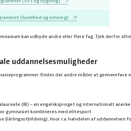
ogrammet (VVS og bygning)
grammet (Sundhed og omsorg)
nasium kan udbyde andre eller flere fag. Tjek derfor altid
ale uddannelsesmuligheder
nasieprogrammer findes der andre måder at gennemføre e
alaureate (IB) – en engelsksproget og internationalt ane
or gymnasiet kombineres med elitesport
 (lärlingsutbildning), hvor ca. halvdelen af uddannelsen f