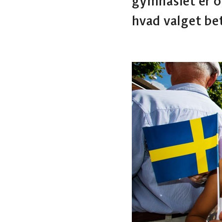
gymnasiet er o
hvad valget be