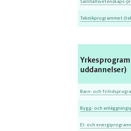
Samhällsvetenskaps-p
Teknikprogrammet (te
Yrkesprogram 
uddannelser)
Barn- och fritidsprogr
Bygg- och anläggnings
El- och energiprogramm