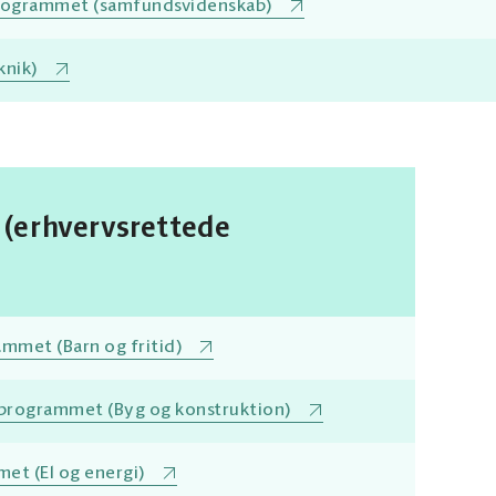
rogrammet (samfundsvidenskab)
knik)
(erhvervsrettede
ammet (Barn og fritid)
programmet (Byg og konstruktion)
et (El og energi)