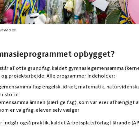
sweden.se
ymnasieprogrammet opbygget?
tår af otte grundfag, kaldet gymnasiegemensamma (kerne
 og projektarbejde. Alle programmer indeholder:
emensamma fag: engelsk, idræt, matematik, naturvidensk
 historie
emensamma ämnen (særlige fag), som varierer afhængigt 
 som er valgfag, eleven selv vælger
 indgår også praktik, kaldet Arbetsplatsförlagt lärande (AP