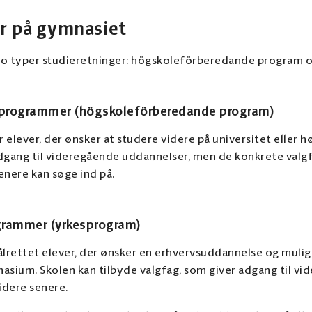
r på gymnasiet
to typer studieretninger: högskoleförberedande program 
 programmer (högskoleförberedande program)
 elever, der ønsker at studere videre på universitet eller
gang til videregående uddannelser, men de konkrete valgf
enere kan søge ind på.
grammer (yrkesprogram)
rettet elever, der ønsker en erhvervsuddannelse og mulig
asium. Skolen kan tilbyde valgfag, som giver adgang til v
idere senere.