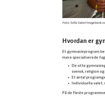
Foto: Sofia Sabel/imagebank.
Hvordan er g
Et gymnasieprogram bes
mere specialiserede fag
De otte gymnasieg
svensk, religion og
Et antal programg
Individuella valet,
På de fleste programmer