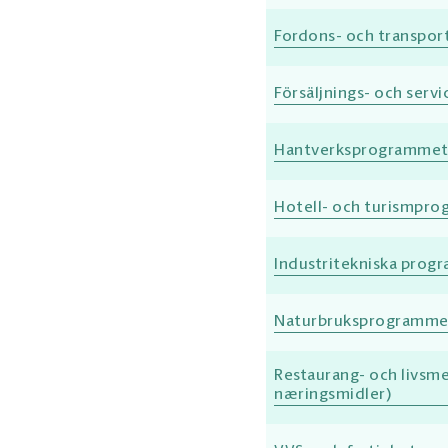
Fordons- och transpor
Försäljnings- och serv
Hantverksprogrammet
Hotell- och turismpro
Industritekniska progr
Naturbruksprogrammet
Restaurang- och livsm
næringsmidler)