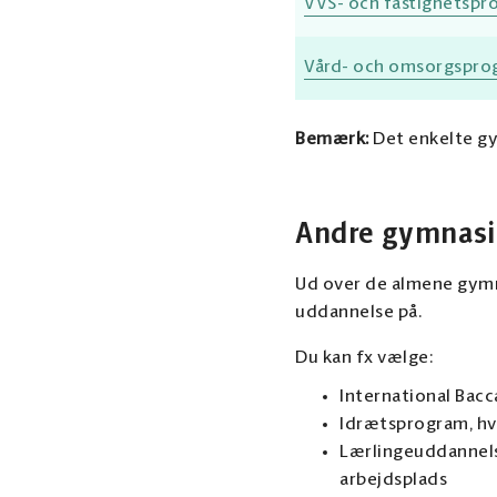
VVS- och fastighetspr
Vård- och omsorgspro
Bemærk:
Det enkelte gym
Andre gymnasi
Ud over de almene gym
uddannelse på.
Du kan fx vælge:
International Bacc
Idrætsprogram, hv
Lærlingeuddannelse
arbejdsplads