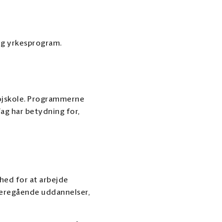
og yrkesprogram.
 højskole. Programmerne
ag har betydning for,
hed for at arbejde
ideregående uddannelser,