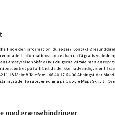
t
ikke finde den information, du søger? Kontakt Øresunddire
mmøde. I informationscentret kan du få gratis vejledning fra repr
 tale med en repræsentant fra Arbetsförmedlingen,
entret på forhånd, da de ikke nødvendigvis er til stede hver dag. Besø
211 18 Malmö Telefon: +46 40 17 64 00 Åbningstider Mand
evejledning på Google Maps Skriv til Øresunddirekt Brug kontaktformularen
unddirekt. Undlad venligst at sende følsomme eller personl
der, kan henvendelser sendt via kontaktformularen eller e
handling). Læs mere om, hvordan vi behandler personoplysn
Øresunddirekts
de med grænsehindringer