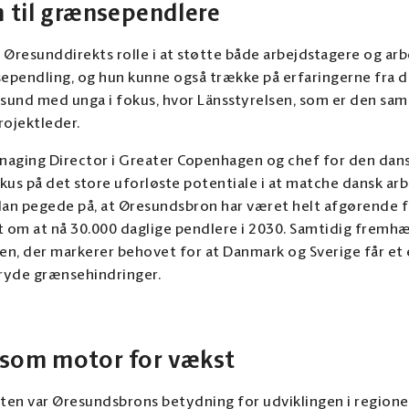
n til grænsependlere
Øresunddirekts rolle i at støtte både arbejdstagere og ar
pendling, og hun kunne også trække på erfaringerne fra d
sund med unga i fokus, hvor Länsstyrelsen, som er den 
rojektleder.
anaging Director i Greater Copenhagen og chef for den dans
kus på det store uforløste potentiale i at matche dansk a
an pegede på, at Øresundsbron har været helt afgørende f
 om at nå 30.000 daglige pendlere i 2030. Samtidig fremh
en, der markerer behovet for at Danmark og Sverige får et
ryde grænsehindringer.
som motor for vækst
tten var Øresundsbrons betydning for udviklingen i regionen