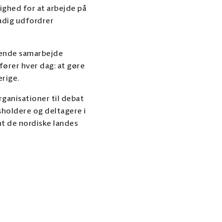
ighed for at arbejde på
tadig udfordrer
dende samarbejde
ører hver dag: at gøre
erige.
rganisationer til debat
sholdere og deltagere i
t de nordiske landes