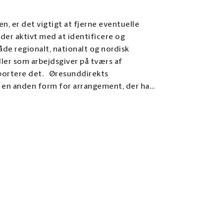
 er det vigtigt at fjerne eventuelle
r aktivt med at identificere og
åde regionalt, nationalt og nordisk
ler som arbejdsgiver på tværs af
Øresunddirekts
 en anden form for arrangement, der har
fokus på grænsehindringer i Øresundsregionen. Nedenfor kan du se tidligere grænsehindringskonferencer.