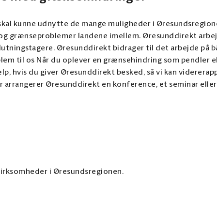
kal kunne udnytte de mange muligheder i Øresundsregionen,
 grænseproblemer landene imellem. Øresunddirekt arbejde
utningstagere. Øresunddirekt bidrager til det arbejde på b
lem til os Når du oplever en grænsehindring som pendler el
is du giver Øresunddirekt besked, så vi kan vidererapportere det. 
 arrangerer Øresunddirekt en konference, et seminar eller
 virksomheder i Øresundsregionen.