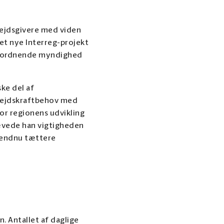
bejdsgivere med viden
et nye Interreg-projekt
samordnende myndighed
ke del af
rbejdskraftbehov med
or regionens udvikling
ævede han vigtigheden
 endnu tættere
. Antallet af daglige