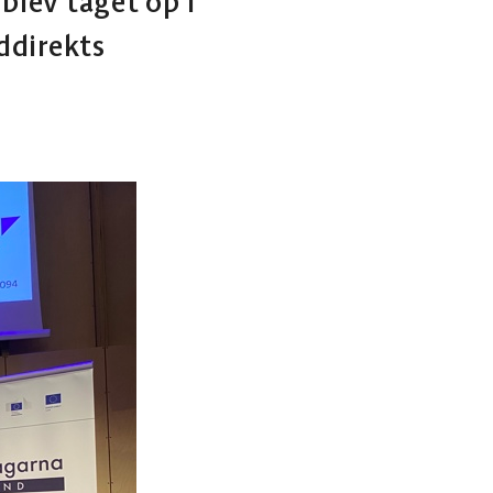
blev taget op i
ddirekts