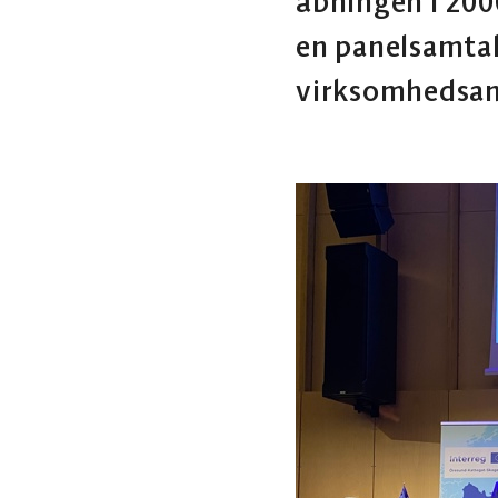
åbningen i 2000
en panelsamtal
virksomhedsans