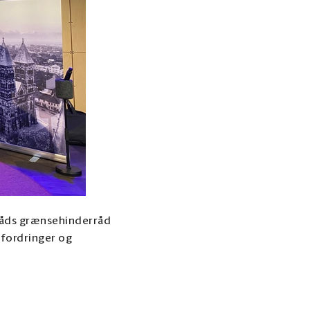
råds grænsehinderråd
dfordringer og