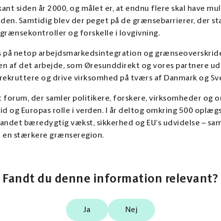
ant siden år 2000, og målet er, at endnu flere skal have mul
iden. Samtidig blev der peget på de grænsebarrierer, der s
grænsekontroller og forskelle i lovgivning.
s på netop arbejdsmarkedsintegration og grænseoverskri
n af det arbejde, som Øresunddirekt og vores partnere udf
, rekruttere og drive virksomhed på tværs af Danmark og Sv
t forum, der samler politikere, forskere, virksomheder og o
id og Europas rolle i verden. I år deltog omkring 500 oplæg
andet bæredygtig vækst, sikkerhed og EU’s udvidelse – sam
e en stærkere grænseregion.
Fandt du denne information relevant?
Ja
Nej