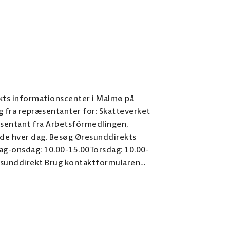
kts informationscenter i Malmø på
æsentanter for: Skatteverket
g Øresunddirekts
ag-onsdag: 10.00-15.00Torsdag: 10.00-
ige oplysninger. Da Øresunddirekt
-mail efter svensk lov blive betragtet
inger og henvendelser i punkt 4 i
 cookie- og privatlivspolitik. Se Øresunddirekts cookie- og privatlivspolitik Andre kontaktmuligheder