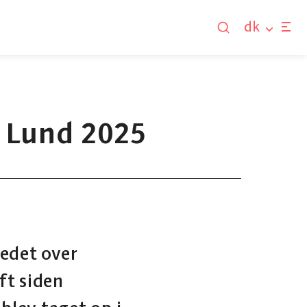
dk
s Lund 2025
edet over
ft siden