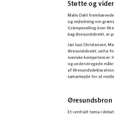
Støtte og vide
Malin Dahl fremhævede 
og vejledning om grænse
Gränspendling över Øre
bag Øresunddirekt, er p
Jan Juul Christensen, M
Øresunddirekt, satte fo
svenske kompetencer. H
og understregede målet
af Øresundsdeklaration
samarbejde for at nedb
Øresundsbron 
Et centralt tema i deba