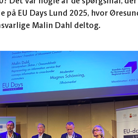
? Det var nogle af de spørgsmål, der 
e på EU Days Lund 2025, hvor Øresun
varlige Malin Dahl deltog.