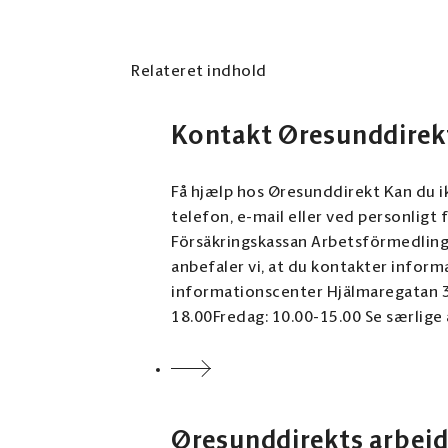
Relateret indhold
Kontakt Øresunddirek
Få hjælp hos Øresunddirekt Kan du 
telefon, e-mail eller ved personligt fre
Försäkringskassan Arbetsförmedlingen Länsstyrelsen Skåne Hvis du gerne vil
anbefaler vi, at du kontakter informationsc
informationscenter Hjälmaregatan 3
18.00Fredag: 10.00-15.00 Se særlige åbningstider Få rut
nedenfor, hvis du vil kontakte Øres
samarbejder med offentlige myndighe
som offentlige dokumenter (allmän 
Øresunddirekts arbej