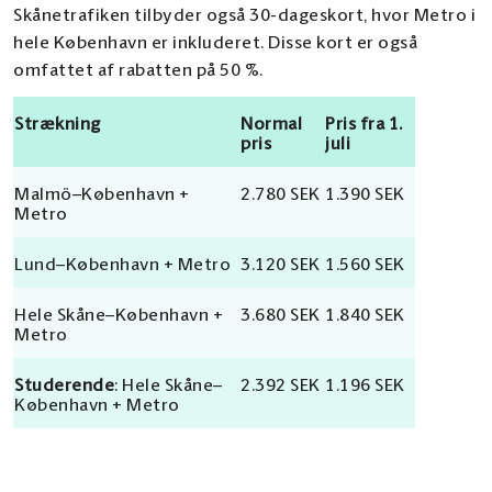
Skånetrafiken tilbyder også 30-dageskort, hvor Metro i
hele København er inkluderet. Disse kort er også
omfattet af rabatten på 50 %.
Strækning
Normal
Pris fra 1.
pris
juli
Malmö–København +
2.780 SEK
1.390 SEK
Metro
Lund–København + Metro
3.120 SEK
1.560 SEK
Hele Skåne–København +
3.680 SEK
1.840 SEK
Metro
Studerende
: Hele Skåne–
2.392 SEK
1.196 SEK
København + Metro