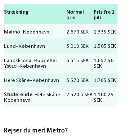
Strækning
Normal
Pris fra 1.
pris
juli
Malmö–København
2.670 SEK
1.335 SEK
Lund–København
3.010 SEK
1.505 SEK
Landskrona, Höör eller
3.315 SEK
1.657,50
Ystad–København
SEK
Hele Skåne–København
3.570 SEK
1.785 SEK
Studerende
: Hele Skåne-
2.320,5 SEK
1.160,25
København
SEK
Rejser du med Metro?