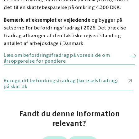
et skattefradrag med en værdi på 26 % (2026), svarer
det til en skattebesparelse på omkring 4.300 DKK.
Bemærk, at eksemplet er vejledende
og bygger på
satserne for befordringsfradrag i 2026. Det præcise
fradrag afhænger af den faktiske rejseafstand og
antallet af arbejdsdage i Danmark.
Læs om befordringsfradrag på vores side om
årsopgørelse for pendlere
Beregn dit befordringsfradrag (køreselsfradrag)
på skat.dk
Fandt du denne information
relevant?