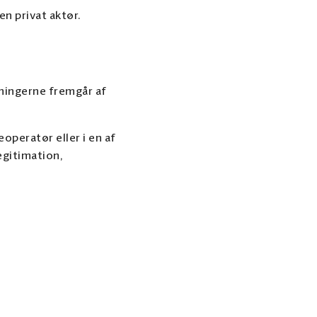
en privat aktør.
sningerne fremgår af
operatør eller i en af
egitimation,