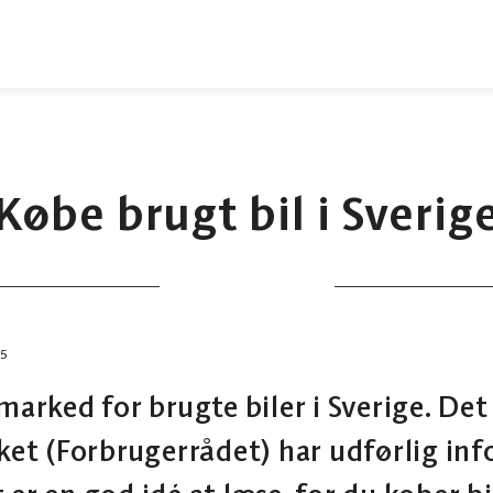
Købe brugt bil i Sverig
15
 marked for brugte biler i Sverige. De
et (Forbrugerrådet) har udførlig in