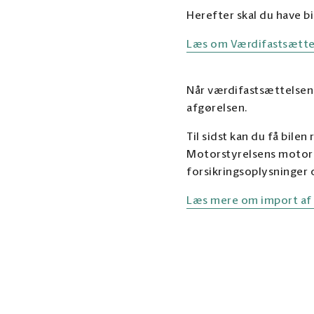
Herefter skal du have bi
Læs om Værdifastsættel
Når værdifastsættelsen e
afgørelsen.
Til sidst kan du få bil
Motorstyrelsens motorek
forsikringsoplysninger
Læs mere om import af b