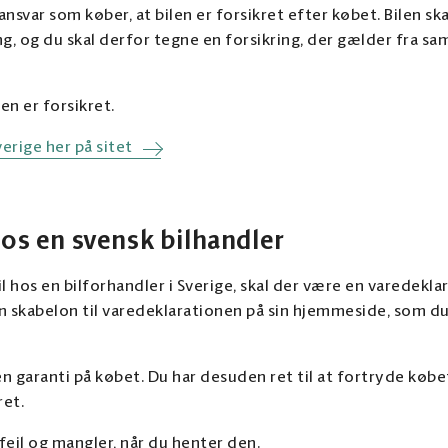
ansvar som køber, at bilen er forsikret efter købet. Bilen ska
ing, og du skal derfor tegne en forsikring, der gælder fra 
en er forsikret.
verige her på sitet
hos en svensk bilhandler
l hos en bilforhandler i Sverige, skal der være en varedeklar
 skabelon til varedeklarationen på sin hjemmeside, som du
en garanti på købet. Du har desuden ret til at fortryde køb
ret.
 fejl og mangler, når du henter den.