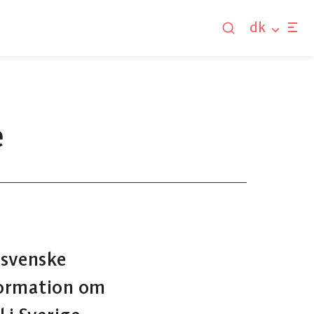
dk
e
t svenske
formation om