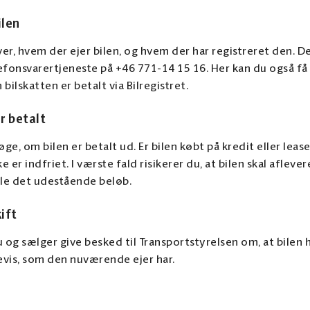
ilen
ver, hvem der ejer bilen, og hvem der har registreret den. De
efonsvarertjeneste på +46 771-14 15 16. Her kan du også f
 bilskatten er betalt via Bilregistret.
r betalt
øge, om bilen er betalt ud. Er bilen købt på kredit eller leas
er indfriet. I værste fald risikerer du, at bilen skal aflevere
tale det udestående beløb.
ift
 og sælger give besked til Transportstyrelsen om, at bilen ha
bevis, som den nuværende ejer har.