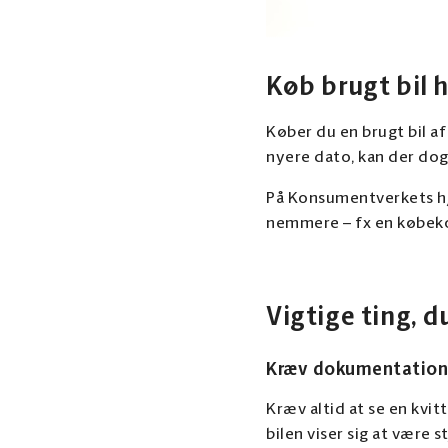
Køb brugt bil 
Køber du en brugt bil af
nyere dato, kan der dog
På Konsumentverkets hj
nemmere – fx en købeko
Vigtige ting, 
Kræv dokumentation 
Kræv altid at se en kvit
bilen viser sig at være s