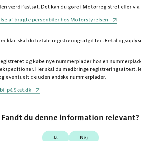
len værdifastsat. Det kan du gøre i Motorregistret eller via 
se af brugte personbiler hos Motorstyrelsen
r klar, skal du betale registreringsafgiften. Betalingsoply
en registreret og købe nye nummerplader hos en nummerplade
speditioner. Her skal du medbringe registreringsattest, l
 og eventuelt de udenlandske nummerplader.
il på Skat.dk
Fandt du denne information relevant?
Ja
Nej