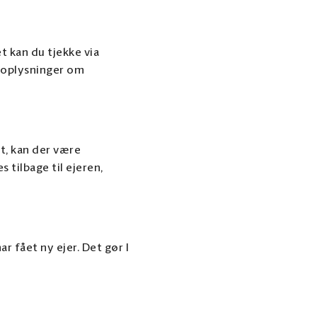
t kan du tjekke via
å oplysninger om
et, kan der være
s tilbage til ejeren,
r fået ny ejer. Det gør I