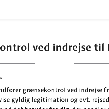
ntrol ved indrejse ti
10
dfører grænsekontrol ved indrejse fra
ise gyldig legitimation og evt. rejs