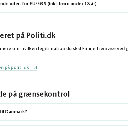
nde uden for EU/EØS (inkl. børn under 18 år)
kort godkendt som rejselegitimation
 forælder eller værge, gælder de samme regler som for vok
as.
er opholdstilladelse i Schengenområdet
eret på Politi.dk
e mere om, hvilken legitimation du skal kunne fremvise ved
n på politi.dk
de på grænsekontrol
til Danmark?