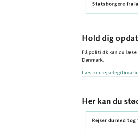
Statsborgere fra la
Nationalt ID-
Rejser barnet uden
derfor medbringe p
Pas
Evt. visum ell
Hold dig opdat
På politi.dk kan du læs
Danmark.
Læs om rejselegitimatio
Her kan du stø
Rejser du med tog 