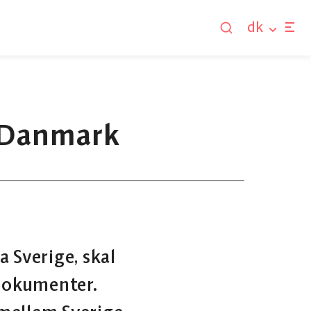
dk
l Danmark
 Sverige, skal
edokumenter.