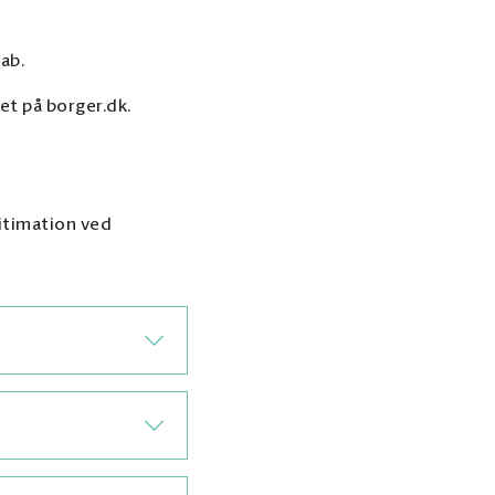
ab.
et på borger.dk.
itimation ved
så længe det rejser
imere sig som