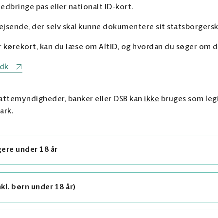
edbringe pas eller nationalt ID-kort.
ejsende, der selv skal kunne dokumentere sit statsborgersk
er kørekort, kan du læse om AltID, og hvordan du søger om d
.dk
kattemyndigheder, banker eller DSB kan
ikke
bruges som leg
ark.
ere under 18 år
l. børn under 18 år)
rn under 18 år, behøver barnet ikke fremvise legitimation, 
lder eller værge, der er nordisk statsborger og kan legit
 siden.