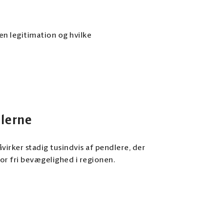
ken legitimation og hvilke
dlerne
irker stadig tusindvis af pendlere, der
r fri bevægelighed i regionen.