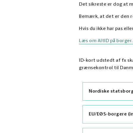
Det sikreste er dog at m
Bemærk, at det er den r
Hvis du ikke har pas ell
Læs om AltID på borger
ID-kort udstedt af fx s
grænsekontrol til Danm
Nordiske statsborg
EU/EØS-borgere (ink
Rejser du med et ba
sammen med en foræ
beskrevet øverst på
Pas