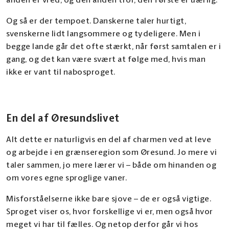
anden er vred, og den anden tror, den første er uærlig.
Og så er der tempoet. Danskerne taler hurtigt,
svenskerne lidt langsommere og tydeligere. Men i
begge lande går det ofte stærkt, når først samtalen er i
gang, og det kan være svært at følge med, hvis man
ikke er vant til nabosproget.
En del af Øresundslivet
Alt dette er naturligvis en del af charmen ved at leve
og arbejde i en grænseregion som Øresund. Jo mere vi
taler sammen, jo mere lærer vi – både om hinanden og
om vores egne sproglige vaner.
Misforståelserne ikke bare sjove – de er også vigtige.
Sproget viser os, hvor forskellige vi er, men også hvor
meget vi har til fælles. Og netop derfor går vi hos