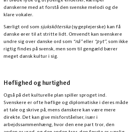
af bløde lyde og utydelige endelser, kæmper
danskerne med at forstå den svenske melodi og de
klare vokaler.
Særligt ord som
sjuksköterska
(sygeplejerske) kan få
danske ører til at stritte lidt. Omvendt kan svenskere
undre sig over danske ord som
“nå”
eller
“pyt”
, som ikke
rigtig findes på svensk, men som til gengæld bærer
meget dansk kultur i sig.
Høflighed og hurtighed
Også på det kulturelle plan spiller sproget ind.
Svenskere er ofte høflige og diplomatiske i deres måde
at tale og skrive på, mens danskere kan være mere
direkte. Det kan give misforståelser, især i
arbejdssammenhæng, hvor den ene part tror, den